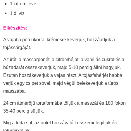
1 citrom leve
1 dl víz
Elkészítés:
A vajat a porcukorral krémesre keverjük, hozzáadjuk a
tojássárgáját.
A túrót, a mascarponét, a citromhéjat, a vaníliás cukrot és a
búzadarát összekeverjük, majd 5-10 percig állni hagyjuk.
Ezután hozzákeverjük a vajas részt. A tojásfehérjét habbá
verjük egy csipet sóval, majd végül belekeverjük a túrós
masszába.
24 cm átmérőjű tortaformába töltjük a masszát és 180 fokon
35-40 percig sütjük.
Míg a torta sül, az öntet hozzávalóit összemelegítjük és
leturmixoljuk.