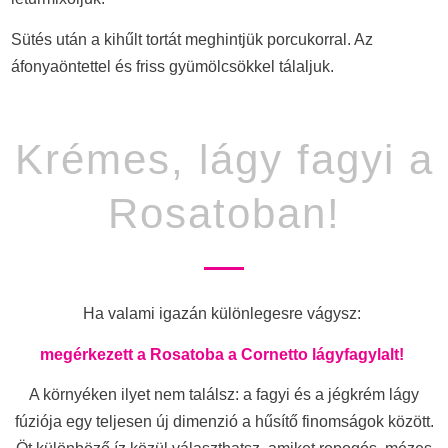
Sütés után a kihűlt tortát meghintjük porcukorral. Az
áfonyaöntettel és friss gyümölcsökkel tálaljuk.
Krémes, lágy fagyi a
Rosatoban!
Ha valami igazán különlegesre vágysz:
megérkezett a Rosatoba a Cornetto lágyfagylalt!
A környéken ilyet nem találsz: a fagyi és a jégkrém lágy
fúziója egy teljesen új dimenzió a hűsítő finomságok között.