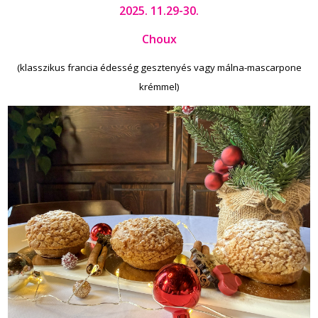
2025. 11.29-30.
Choux
(klasszikus francia édesség gesztenyés vagy málna-mascarpone
krémmel)