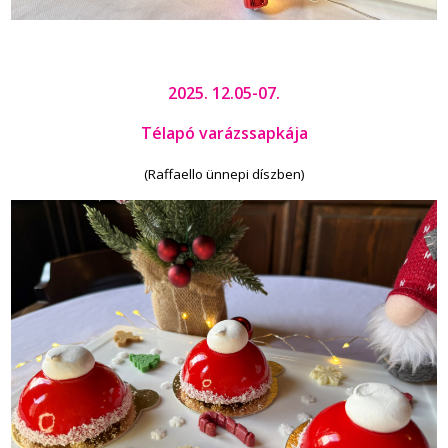
2025. 12.05-07.
Télapó varázssapkája
(Raffaello ünnepi díszben)