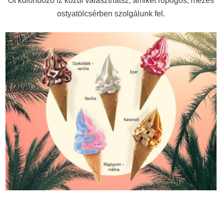
Öt különböző íz közül választhatsz, amiket ropogós, mézes
ostyatölcsérben szolgálunk fel.