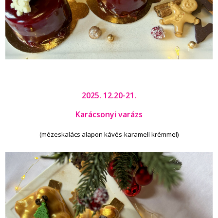
2025. 12.20-21.
Karácsonyi varázs
(mézeskalács alapon kávés-karamell krémmel)