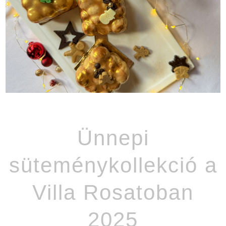
Ünnepi
süteménykollekció a
Villa Rosatoban
2025