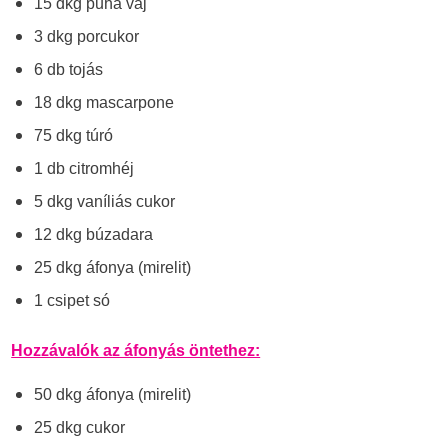
15 dkg puha vaj
3 dkg porcukor
6 db tojás
18 dkg mascarpone
75 dkg túró
1 db citromhéj
5 dkg vaníliás cukor
12 dkg búzadara
25 dkg áfonya (mirelit)
1 csipet só
Hozzávalók az áfonyás öntethez:
50 dkg áfonya (mirelit)
25 dkg cukor