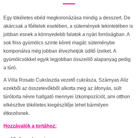
Egy tökéletes ebéd megkoronázása mindig a desszert. De
akárcsak a főételek esetében, a sütemények tekintetében is
jobban esnek a könnyedebb falatok a nyári forróságban. A
sok friss gyümölcs szinte kéreti magát: süteménybe
komponálva még jobban élvezhetjük üdítő ízeiket. A
gyümölcsökkel egyik legjobban összeillő alapanyag pedig
a túró.
A Villa Rosato Cukrászda vezető cukrásza, Szárnyas Alíz
ezekből az összetevőkből alkotta meg az áfonyás, sült
túrótorta névre hallgató mennyei ízkompozíciót, ami otthon
elkészítve tökéletes kiegészítője lehet bármilyen
étkezésnek.
Hozzávalók a tortához: