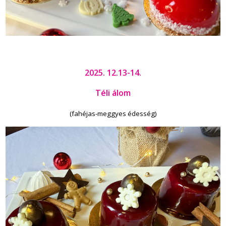
2025. 12.13-14.
Téli álom
(fahéjas-meggyes édesség)