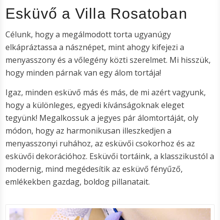
Esküvő a Villa Rosatoban
Célunk, hogy a megálmodott torta ugyanúgy
elkápráztassa a násznépet, mint ahogy kifejezi a
menyasszony és a vőlegény közti szerelmet. Mi hisszük,
hogy minden párnak van egy álom tortája!
Igaz, minden esküvő más és más, de mi azért vagyunk,
hogy a különleges, egyedi kívánságoknak eleget
tegyünk! Megalkossuk a jegyes pár álomtortáját, oly
módon, hogy az harmonikusan illeszkedjen a
menyasszonyi ruhához, az esküvői csokorhoz és az
esküvői dekorációhoz. Esküvői tortáink, a klasszikustól a
modernig, mind megédesítik az esküvő fényűző,
emlékekben gazdag, boldog pillanatait.