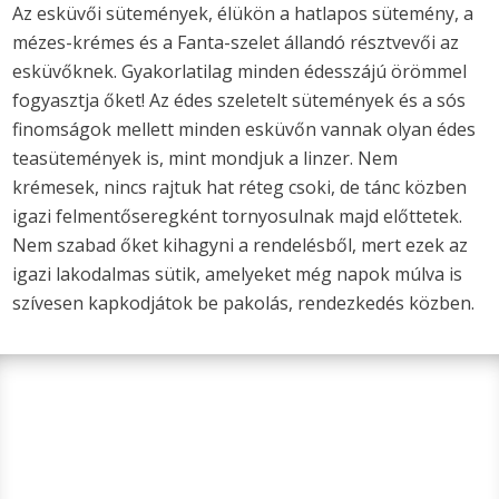
Az esküvői sütemények, élükön a hatlapos sütemény, a
mézes-krémes és a Fanta-szelet állandó résztvevői az
esküvőknek. Gyakorlatilag minden édesszájú örömmel
fogyasztja őket! Az édes szeletelt sütemények és a sós
finomságok mellett minden esküvőn vannak olyan édes
teasütemények is, mint mondjuk a linzer. Nem
krémesek, nincs rajtuk hat réteg csoki, de tánc közben
igazi felmentőseregként tornyosulnak majd előttetek.
Nem szabad őket kihagyni a rendelésből, mert ezek az
igazi lakodalmas sütik, amelyeket még napok múlva is
szívesen kapkodjátok be pakolás, rendezkedés közben.