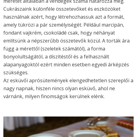
méretét általában a vendégek száma határozza meg.
Cukrászaink különféle összetevőket és eszközöket
használnak azért, hogy létrehozhassuk azt a formát,
amely tükrözi a pár személyiségét. Például marcipán,
fondant vajkrém, csokoládé csak, hogy néhányat
említsünk a népszerűbb összetevők közül. A torták ára
függ a mérettől (szeletek számától), a forma
bonyolultságától, a díszítéstől és a felhasznált
alapanyagoktól ezért minden esetben egyedi árképzés
szükséges.
Az esküvői aprósütemények elengedhetetlen szereplői a
nagy napnak, hiszen nincs olyan esküvő, ahol ne
várnánk, milyen finomságok kerülnek elénk.