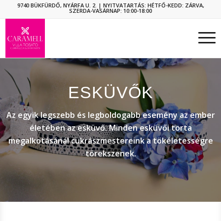
9740 BÜKFÜRDŐ, NYÁRFA U. 2.
| NYITVATARTÁS: HÉTFŐ-KEDD: ZÁRVA,
SZERDA-VASÁRNAP: 10:00-18:00
ESKÜVŐK
Az egyik legszebb és legboldogabb esemény az ember
életében az esküvő. Minden esküvői torta
megalkotásánál cukrászmestereink a tökéletességre
törekszenek.