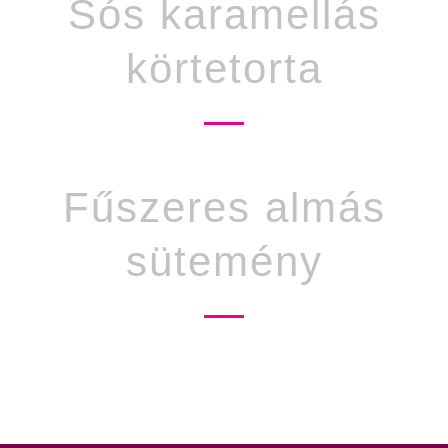
Sós karamellás
körtetorta
Fűszeres almás
sütemény