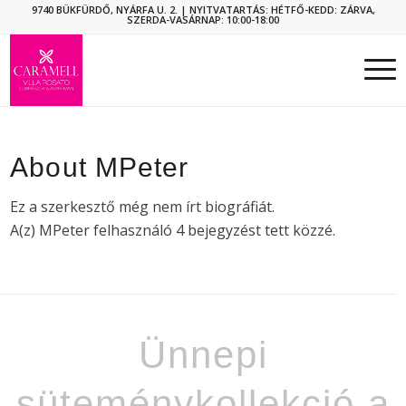
9740 BÜKFÜRDŐ, NYÁRFA U. 2.
| NYITVATARTÁS: HÉTFŐ-KEDD: ZÁRVA,
SZERDA-VASÁRNAP: 10:00-18:00
About
MPeter
Ez a szerkesztő még nem írt biográfiát.
A(z)
MPeter
felhasználó 4 bejegyzést tett közzé.
Ünnepi
süteménykollekció a