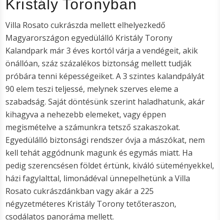
Kristály Toronyban
Villa Rosato cukrászda mellett elhelyezkedő
Magyarországon egyedülálló Kristály Torony
Kalandpark már 3 éves kortól várja a vendégeit, akik
önállóan, száz százalékos biztonság mellett tudják
próbára tenni képességeiket. A 3 szintes kalandpályát
90 elem teszi teljessé, melynek szerves eleme a
szabadság. Saját döntésünk szerint haladhatunk, akár
kihagyva a nehezebb elemeket, vagy éppen
megismételve a számunkra tetsző szakaszokat.
Egyedülálló biztonsági rendszer óvja a mászókat, nem
kell tehát aggódnunk magunk és egymás miatt. Ha
pedig szerencsésen földet értünk, kiváló süteményekkel,
házi fagylalttal, limonádéval ünnepelhetünk a Villa
Rosato cukrászdánkban vagy akár a 225
négyzetméteres Kristály Torony tetőteraszon,
csodálatos panoráma mellett.