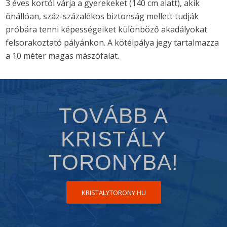
3 éves kortól várja a gyerekeket (140 cm alatt), akik
önállóan, száz-százalékos biztonság mellett tudják
próbára tenni képességeiket különböző akadályokat
felsorakoztató pályánkon. A kötélpálya jegy tartalmazza
a 10 méter magas mászófalat.
TOVÁBB A
KRISTÁLY
TORONYBA!
KRISTALYTORONY.HU