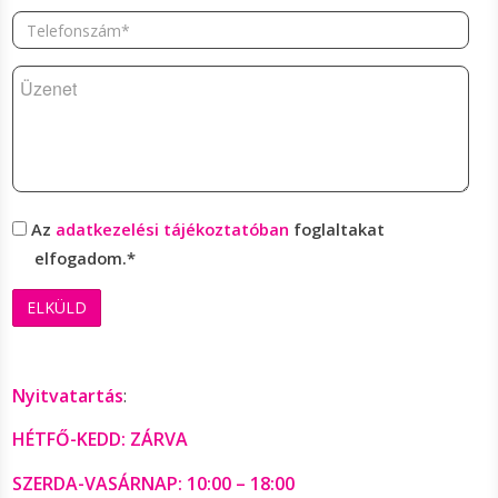
Telefonszám*
Üzenet
Adatkezelés
Az
adatkezelési tájékoztatóban
foglaltakat
elfogadom.*
Nyitvatartás
:
HÉTFŐ-KEDD: ZÁRVA
SZERDA-VASÁRNAP: 10:00 – 18:00